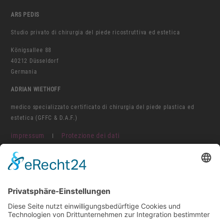
ARS PEDIS
Studio privato di chirurgia del piede ricostruttiva ed estetica
Königsallee 88
40212 Düsseldorf
Germania
ADRIAN WIETHOFF
medico specializzato certificato di chirurgia del piede plastica ed
estetica (GFFC & D.A.F.)
impressum
Protezione dei dati
I
ORARI DE APERTURA
Lun.-Mar.-Gio.: h 09:00-12:30 e h. 13:30-16:00
Mer.-Ven.: h 09:00-14:00
o come accordi