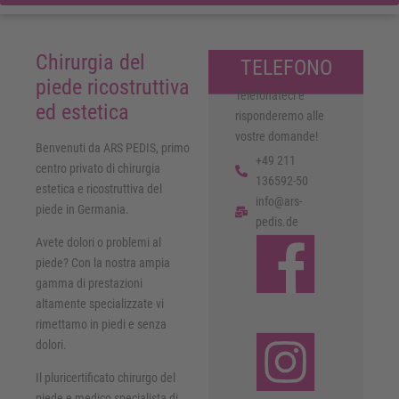
Chirurgia del
TELEFONO
piede ricostruttiva
Telefonateci e
ed estetica
risponderemo alle
vostre domande!
Benvenuti da ARS PEDIS, primo
+49 211
centro privato di chirurgia
136592-50
estetica e ricostruttiva del
info@ars-
piede in Germania.
pedis.de
Avete dolori o problemi al
piede? Con la nostra ampia
gamma di prestazioni
altamente specializzate vi
rimettamo in piedi e senza
dolori.
Il pluricertificato chirurgo del
piede e medico specialista di